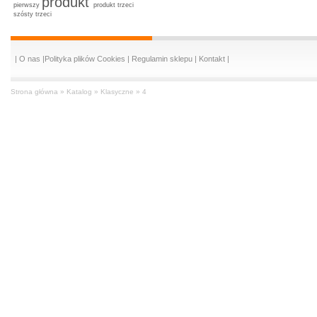
produkt
pierwszy
produkt trzeci
szósty
trzeci
|
O nas
|
Polityka plików Cookies
|
Regulamin sklepu
|
Kontakt
|
Strona główna
»
Katalog
»
Klasyczne
»
4