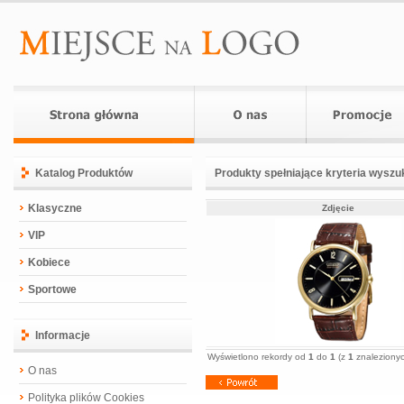
Katalog Produktów
Produkty spełniające kryteria wyszu
Klasyczne
Zdjęcie
VIP
Kobiece
Sportowe
Informacje
Wyświetlono rekordy od
1
do
1
(z
1
znalezionyc
O nas
Polityka plików Cookies